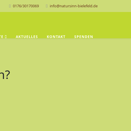
0176/30170069
info@natursinn-bielefeld.de
TE
AKTUELLES
KONTAKT
SPENDEN
h?